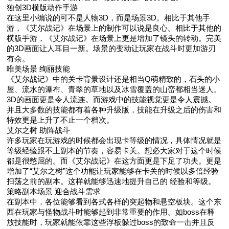
独创3D横版动作手游
在这里小编说的可不是人物3D，而是场景3D。相比于其他手
游，《艾尔战记》在场景上的制作可以说是良心。相比于其他的
横版手游，《艾尔战记》在场景上更是增加了镜头的转动。完美
的3D画面让人耳目一新。场景的变动让玩家在战斗时更加游刃
有余。
唯美场景 绚丽技能
《艾尔战记》中的关卡背景设计还是相当Q萌精致的，石头的小
屋、流水的瀑布、青翠的草地以及冰雪覆盖的山峦都相当迷人。
3D的画面更是令人流连。而游戏中的技能视觉更是令人震撼。
并且大多数的技能都有着各种升级版，技能在升级之后的伤害和
特效更是上升了不止一个档次。
艾尔之树 助阵战斗
许多玩家在玩游戏的时候都会出现卡等级的情况，具体情况就是
等级经验跟不上副本的节奏，容易卡关。想必大家对于这个时候
都是很憋屈的。而《艾尔战记》在这方面更是下足了功夫。更是
增加了“艾尔之树”这个功能让玩家能够在卡关的时候以多倍经验
扫荡之前的副本。这样就能够迅速地提升自己的 经验和等级。
策略副本场景 迎合战斗需求
在副本中，各位能够看到各式各样的突起物和悬空板块。这个东
西在玩家与怪物战斗时能够起到非常重要的作用。如boss在释
放技能时，玩家就能依靠这些浮板躲过boss的致命一击并且反