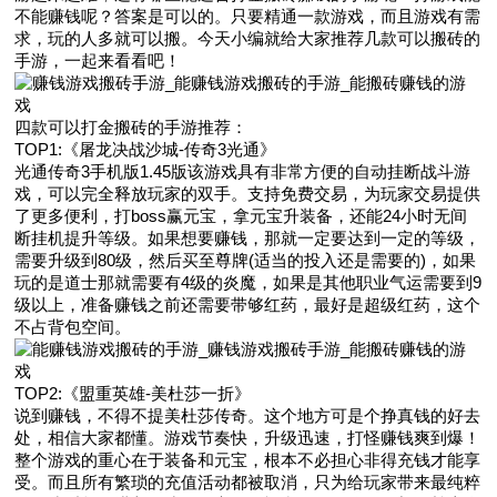
不能赚钱呢？答案是可以的。只要精通一款游戏，而且游戏有需
求，玩的人多就可以搬。今天小编就给大家推荐几款可以搬砖的
手游，一起来看看吧！
四款可以打金搬砖的手游推荐：
TOP1:《屠龙决战沙城-传奇3光通》
光通传奇3手机版1.45版该游戏具有非常方便的自动挂断战斗游
戏，可以完全释放玩家的双手。支持免费交易，为玩家交易提供
了更多便利，打boss赢元宝，拿元宝升装备，还能24小时无间
断挂机提升等级。如果想要赚钱，那就一定要达到一定的等级，
需要升级到80级，然后买至尊牌(适当的投入还是需要的)，如果
玩的是道士那就需要有4级的炎魔，如果是其他职业气运需要到9
级以上，准备赚钱之前还需要带够红药，最好是超级红药，这个
不占背包空间。
TOP2:《盟重英雄-美杜莎一折》
说到赚钱，不得不提美杜莎传奇。这个地方可是个挣真钱的好去
处，相信大家都懂。游戏节奏快，升级迅速，打怪赚钱爽到爆！
整个游戏的重心在于装备和元宝，根本不必担心非得充钱才能享
受。而且所有繁琐的充值活动都被取消，只为给玩家带来最纯粹