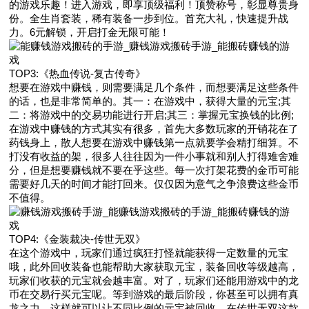
的游戏乐趣！进入游戏，即享顶级福利！顶赞称号，彰显尊贵身
份。全生肖套装，稀有装备一步到位。首充大礼，快速提升战
力。6元解锁，开启打金无限可能！
TOP3:《热血传说-复古传奇》
想要在游戏中赚钱，则需要满足几个条件，而想要满足这些条件
的话，也是非常简单的。其一：在游戏中，获得大量的元宝;其
二：将游戏中的交易功能进行开启;其三：掌握元宝换钱的比例;
在游戏中赚钱的方式其实有很多，首先大多数玩家的开销花在了
药钱身上，散人想要在游戏中赚钱第一点就要学会精打细算。不
打没有收益的架，很多人往往因为一件小事就和别人打得难舍难
分，但是想要赚钱就不要在乎这些。每一次打架花费的金币可能
需要好几天的时间才能打回来。仅仅因为意气之争浪费这些金币
不值得。
TOP4:《金装裁决-传世无双》
在这个游戏中，玩家们通过疯狂打怪就能获得一定数量的元宝
哦，此外回收装备也能帮助大家获取元宝，装备回收等级越高，
玩家们收获的元宝就会越丰富。对了，玩家们还能用游戏中的龙
币在交易行买元宝呢。等到游戏的最后阶段，你甚至可以拥有真
龙之力，这样就可以让不同比例的元宝被回收。在传世无双这款